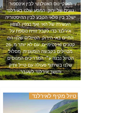
האוקיינוס האטלנטי לבין אינספור
גוונים של ירוק. המסע שלנו באירלנד
ישלב בין פלאי הטבע לבין ההיסטוריה
העשירה של האי ואף נצפין לצפון
אירלנד כדי לקבל זווית נוספת על
החיים באי הירוק. הטיולים שלנו הם
קטנים ואינטימיים, עם לא יותר מ -26
מטיילים בקבוצה הומוגנית. מסלול
הטיול נבנה ע״י המדריכים המנוסים
שלנו בשיתוף פעולה עם טייל ותיק
ותושב אירלנד לשעבר.
טיול מקיף לאירלנד