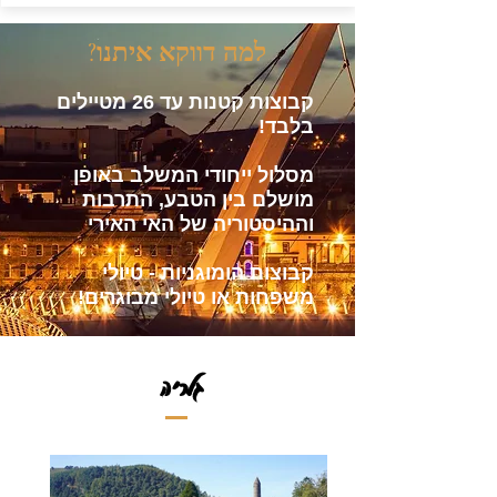
?למה דווקא איתנו
קבוצות קטנות עד 26 מטיילים
בלבד!
מסלול ייחודי המשלב באופן
מושלם בין הטבע, התרבות
וההיסטוריה של האי האירי
קבוצות הומוגניות - טיולי
משפחות או טיולי מבוגרים!
גלריה