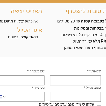
ת טובות להצטרף
תאריכי יציאה
בקבוצה קטנה
עד 20 מטיילים
אין כרגע יציאות מתוכננות
ה
בבקתות ובמלונות
אופי הטיול
ן:
4 ימי טרקים ו-2 ימי פעילות
דרגת קושי:
בינונית
ים
יון מלא
לאורך הטיול
ם בחוף האדריאטי
המפנק
שם פרטי
*
שם משפחה
*
כתובת מייל
*
מס׳ נייד
*
שלחו לי מדי פעם עדכונים על טיולים 