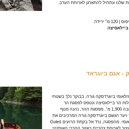
 שלנו ונתחיל להתארגן לארוחת הערב.
ביילאסיצה
 - אגם ביוגראד
לאומי ביוגרדסקה גורה. בבוקר נלך בשטחי
ות הר ביילאסיצה ונטפס לפסגת הר
Mededak המתנשא לגובה 1,900 מ׳. מפסגת ההר, נהנה מנוף
 ויער הגשם ביוגרדסקה גורה המרכיבים את
לב ליבו של הפארק הלאומי. מהפסגה, נרד אל בקתת הרועים Goleš
מ׳, שם נעצור לארוחת צהריים באזור ההררי האותנטי.