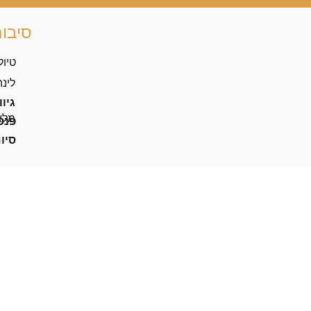
סיבו
טיול
לינ
גיוו
מלא
פנס
סיו