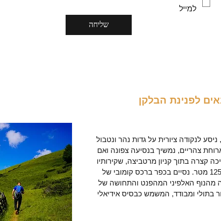
למייל
שליחה
אים לפנינת הבלקן
ניסע לנקודה ציורית על גדות נהר ונטבול
רוחת צהריים, נמשיך בנסיעה צפונה ואם
ה קצרה בתוך קניון מרטביצה, שקירותיו
מתנוססים לגובה של 1250 מטר. נסיים בכפר ברכס קומובי של
ה מהנוף האלפיני המהפנט והתחושה של
ור בתולי ומבודד, המשמש כבסיס אידיאלי