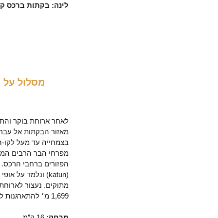
לינה: בקתות ברכס קו
מסלול על ר
יום
2
לאחר ארוחת בוקר והתא
מאזור הבקתות אל עבר 
מפרחי הבר הרבים המק
הפזורים ברחבי הרכס. 
(katun) ונלמד על 
מתוקים. נעצור לארוחת 
1,699 מ׳ להתארגנות לקראת ארוחת ערב.
מרחק:
16 ק”מ