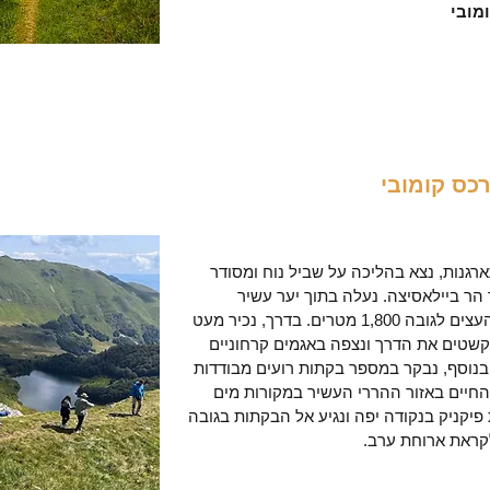
מובי
כס קומובי
רגנות, נצא בהליכה על שביל נוח ומסודר
הר ביילאסיצה. נעלה בתוך יער עשיר
בצמחייה עד מעל לקו-העצים לגובה 1,800 מטרים. בדרך, נכיר מעט
שטים את הדרך ונצפה באגמים קרחוניים
בנוסף, נבקר במספר בקתות רועים מבודדות
אופי החיים באזור ההררי העשיר במקורות מים
פיקניק בנקודה יפה ונגיע אל הבקתות בגובה