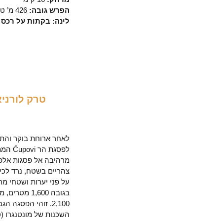
הפרש גובה:
426 מ’ טיפוס | 457 מ׳ ירידה
לינה: בקתות על רכס 
טרק לורני
יום
3
לאחר ארוחת בוקר והתא
מרהיבה אל פסגות אלפינ
צהריים בשטח, נרד לכיו
על פני יערות ושטחי מ
2,100. זוהי הפסגה
השכנות של מונטנגרו (ס