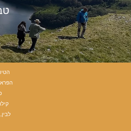
הטיו
הפראי
כפ
קילו
לבין,