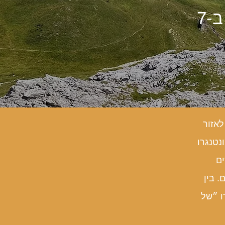
טבע, נוף תרבות וחוויות מסעירות ב-7
לאזור
נטנגרו
ים
. בין
ו ״של