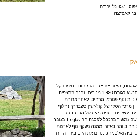
ביילאסיצה
אק
רגנות, נעזוב את אזור הבקתות בטיפוס קל
לפסגת הר Ćupovi המתנשא לגובה 1,980 מטרים. נהנה מתצפית
יות ונוף פנורמי מרהיב. לאחר ארוחת
ון מרכז הסקי של קולאשין כשבדרך נחלוף
רעה עשירים. נטפס מעט אל מרכז הסקי
בגובה 1,600 מטרים, משם נמשיך ברכבל לפסגת הר Troglav בגובה
 הגבוהה ביותר באזור, ממנה נשקף נוף לארצות
רביה ואלבניה). נסיים את היום בירידה דרך