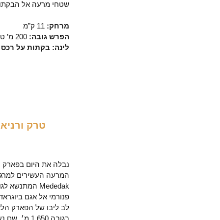
שטחי מרעה אל הבקתות
מרחק:
11 ק”מ
הפרש גובה:
200 מ’ טיפוס | 120 מ׳ ירידה
לינה: בקתות על רכס 
טרק ורניאק
יום
4
נבלה את היום בפארק ה
המרעה העשירים למרגל
פנורמי אל אגם ביוגראד
בגובה 1,650 