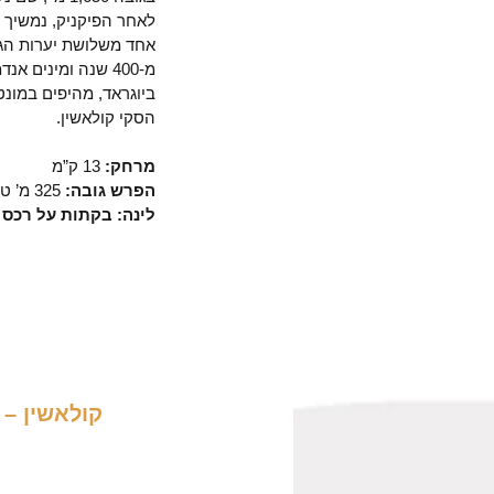
לאחר הפיקניק, נמשיך ב
אחד משלושת יערות הגש
מ-400 שנה ומינים
ביוגראד, מהיפים במונט
הסקי קולאשין.
מרחק:
13 ק”מ
הפרש גובה:
325 מ’ טיפוס | 955 מ׳ ירידה
לינה: בקתות על רכס 
קולאשין – 
יום
5