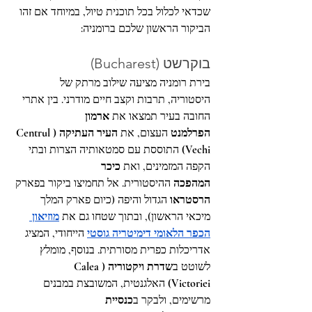
שכדאי לכלול בכל תוכנית טיול, במיוחד אם זהו 
הביקור הראשון שלכם ברומניה:
בוקרשט (Bucharest)
בירת רומניה מציעה שילוב מרתק של 
היסטוריה, תרבות וקצב חיים מודרני. בין אתרי 
החובה בעיר תמצאו את 
ארמון 
הפרלמנט
 העצום, את 
העיר העתיקה (Centrul 
Vechi)
 התוססת עם סמטאותיה הצרות ובתי 
הקפה המזמינים, ואת 
כיכר 
המהפכה
 ההיסטורית. אל תחמיצו ביקור בפארק 
הרסטראו
 הגדול והיפה (כיום פארק המלך 
מיכאי הראשון), ובתוך שטחו גם את 
מוזיאון 
הכפר הלאומי דימיטריה גוסטי
 הייחודי, המציג 
אדריכלות כפרית מסורתית. בנוסף, מומלץ 
לשוטט ב
שדרת ויקטוריה (Calea 
Victoriei)
 האלגנטית, המשובצת במבנים 
מרשימים, ולבקר ב
כנסיית 