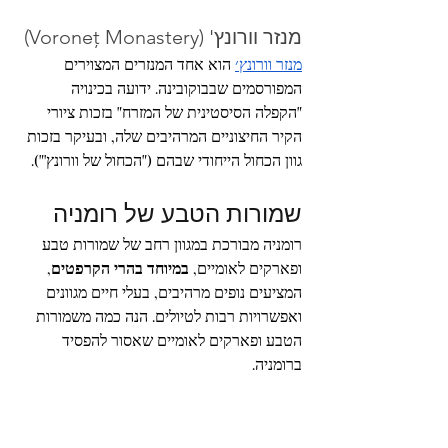
מנזר וורונץ' (Voroneț Monastery)
מנזר וורונץ׳
 הוא אחד המנזרים המצוירים 
המפורסמים שבבוקובינה. ידועה בכינויה 
"הקפלה הסיסטינית של המזרח" בזכות ציורי 
הקיר החיצוניים המרהיבים שלה, ובעיקר בזכות 
גוון הכחול הייחודי שבהם ("הכחול של וורונץ'").
שמורות הטבע של רומניה
רומניה מבורכת במגוון רחב של שמורות טבע 
ופארקים לאומיים, 
במיוחד בהרי הקרפטים
, 
המציעים נופים מרהיבים, בעלי חיים מגוונים 
ואפשרויות רבות לטיולים. הנה כמה משמורות 
הטבע ופארקים לאומיים שאסור להפסיד 
ברומניה.
דלתת הדנובה (Danube Delta)
נהר הדנובה
 הוא הנהר השני באורכו באירופה, 