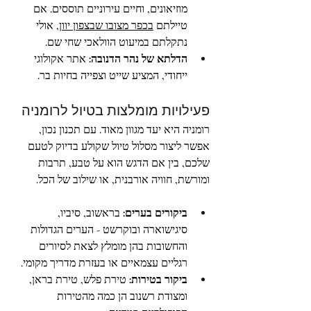
מוזיאונים, וחיים עירוניים תוססים. אם 
טיילתם 
בכפר מצובו שבצפון יוון
, אולי 
נתקלתם במיעוט הוולאכי שחי שם.
הדלתא של נהר הדנובה:
 אתר אקולוגי 
ייחודי, המציע שייט וצפייה בחיות בר.
פעילויות מומלצות בטיול לרומניה
רומניה היא יעד מגוון מאוד. עם תכנון נכון, 
אפשר ליצור מסלול טיול שקולע בדיוק לטעם 
שלכם, בין אם הדגש הוא על טבע, תרבות 
ומורשת, חוויה אורבנית, או שילוב של הכל. 
ביקורים בערים:
 בראשוב, סיביו, 
סיגישוארה ובוקרשט - הערים הגדולות 
והחשובות בהן מומלץ לצאת לסיורים 
רגליים עצמאיים או בעזרת מדריך מקומי. 
ביקור בטירות:
 טירת פלש, טירת בראן, 
ומצודת רשנוב הן כמה מהטירות 