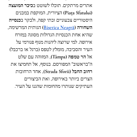
אתרים מרתקים. תוכלו לשוטט ב
כיכר המועצה 
(Piața Sfatului)
 הציורית, המוקפת במבנים 
היסטוריים צבעוניים ובתי קפה, ולבקר ב
כנסייה 
השחורה (
Biserica Neagră
)
 הגותית המרשימה, 
שהיא אחת הכנסיות הגדולות מסוגה במזרח 
אירופה. למי שרוצה ליהנות מנוף פנורמי על 
העיר והסביבה, מומלץ לטפס (ברגל או ברכבל) 
אל 
הר טמפה (Tâmpa)
, המזוהה עם שלט 
ה"בראשוב" המפורסם. בנוסף, אל תחמיצו את 
רחוב החבל (Strada Sforii)
, אחד הרחובות 
הצרים ביותר באירופה, ואת הביצורים 
העתיקים שנותרו מהחומות שהגנו על העיר.