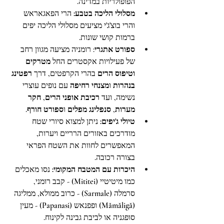
הפופולריות במדינה. 
מסלולי הליכה בטבע:
 הרי הפאגאראש 
והרי בוצ'ג'י מציעים מסלולי הליכה יפים 
ברמות קושי שונות.
ספורט אתגרי
: רומניה מציעה מגוון רחב 
של פעילויות אקסטרים החל 
מטרקים 
וטיפוס הרים
 בהרי הקרפטים, דרך 
רפטינג 
בנהרות
 ו
מצנחי רחיפה
 עם נופים עוצרי 
נשימה, ועד 
רכיבת אופני הרים
, 
חקר 
מערות
, 
סנפלינג מפלים
 ו
ספורט חורף
.
טיולי ג'יפים:
 ניתן למצוא סיורי שטח 
מודרכים באזורים הרריים ויערות, 
המאפשרים לחוות את השטח הפראי 
בצורה רכובה.
היכרות עם המטבח המקומי:
 נסו מאכלים 
כמו מיטיטיי (Mititei) - קבב רומני, 
סרמלה (Sarmale) - כרוב ממולא, ממליגה 
(Mămăligă) ופפנאש (Papanasi) - מעין 
סופגניה או לביבת גבינה לקינוח.