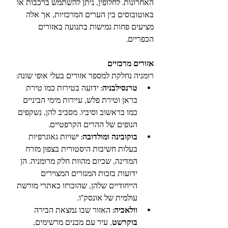
האחרונות. לחלופין, ניתן להשתמש ברכבות או 
באוטובוסים בין הערים המרכזיות, אך אלה 
מציעים פחות גמישות בתנועה באזורים 
הכפריים.
אזורים מרכזיים
רומניה נחלקת למספר אזורים בעלי אופי שונה:
טרנסילבניה:
 ידועה בטירות כמו טירת 
בראן וטירת פלש, עיירות מימי הביניים 
כמו בראשוב וסיביו. מסביב להן, נשקפים 
הנופים של ההרים הקרפטיים.
בוקובינה ומולדובה:
 ישויות גאוגרפיות 
בעלות חשיבות היסטורית בצפון מזרח 
המדינה, שכיום מהוות חלק מרומניה. הן 
ידועות בזכות המנזרים המצוירים 
הייחודיים שלהן, שהוכרזו כאתרי מורשת 
עולמית של אונסק"ו.
וולאכיה:
 האזור שבו נמצאת הבירה 
בוקרשט
, עיר עם מבנים מרשימים, 