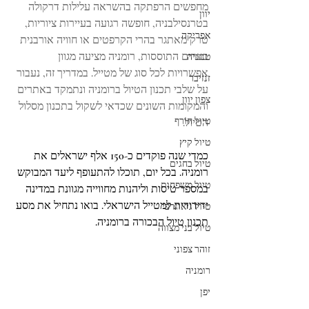
מחפשים הרפתקה בהשראה עלילות דרקולה 
יוון
בטרנסילבניה, חופשה רגועה בעיירות ציוריות, 
אפריקה
טרק מאתגר בהרי הקרפטים או חוויה אורבנית 
בערים התוססות, רומניה מציעה מגוון 
טנזניה
אפשרויות לכל סוג של מטייל. במדריך זה, נעבור 
זנזיבר
על שלבי תכנון הטיול ברומניה ונתמקד באתרים 
צפון יוון
והמקומות השונים שכדאי לשקול בתכנון מסלול 
טיול חורף
הטיול.
טיול קיץ
כמדי שנה פוקדים כ-150 אלף ישראלים את 
טיול בחגים
רומניה. בכל יום, תוכלו להתעופף ליעד המבוקש 
טיול משפחות
במספר טיסות וליהנות מחווייה מגוונת במדינה 
ידידודית למטייל הישראלי. בואו נתחיל את מסע 
טיול גיאוגרפי
תכנון טיול הבכורה ברומניה. 
טיול בני מצווה
זוהר צפוני
רומניה
יפן