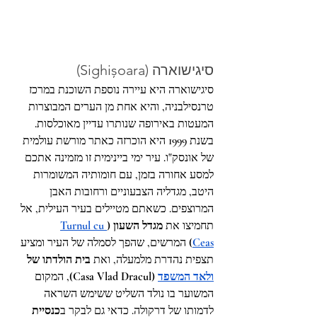
סיגישוארה (Sighișoara)
סיגישוארה היא עיירה נוספת השוכנת במרכז 
טרנסילבניה, והיא אחת מן הערים המבוצרות 
המעטות באירופה שנותרו עדיין מאוכלסות. 
בשנת 1999 היא הוכרזה כאתר מורשת עולמית 
של אונסק"ו. עיר ימי ביינימית זו מזמינה אתכם 
למסע אחורה בזמן, עם חומותיה המשומרות 
היטב, מגדליה הצבעוניים ורחובות האבן 
המרוצפים. כשאתם מטיילים בעיר העילית, אל 
תחמיצו את 
מגדל השעון (
Turnul cu 
Ceas
)
 המרשים, שהפך לסמלה של העיר ומציע 
תצפית נהדרת מלמעלה, ואת 
בית הולדתו של 
ולאד המשפד
 (Casa Vlad Dracul)
, המקום 
המשוער בו נולד השליט ששימש השראה 
לדמותו של דרקולה. כדאי גם לבקר ב
כנסיית 