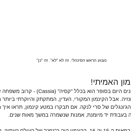
נענוע הראש הסינהלי. זה לא "לא". זה "כן"
רוב הקינמון שאנחנו קונים היום בסופר הוא בכלל "קסיה" (ia
ישר מהג'ונגלים של סרי לנקה. אם תבקרו במטע קינמון, תראו איך
 בעבודת יד מיומנת, אמנות שנשמרה במשך מאות שנים.
 במאות ה-15 וה-16, הקינמון היה ה"נפט" של העולם העתי