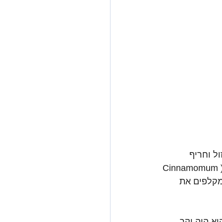
Cass) - קרוב משפחה זול וחריף 
שמקורו בסין או באינדונזיה. אבל הקינמון המקורי, העדין, המתקתק והיוקרתי ביותר (Cinnamomum 
 מקלפים את 
ק. הוא היה יקר 