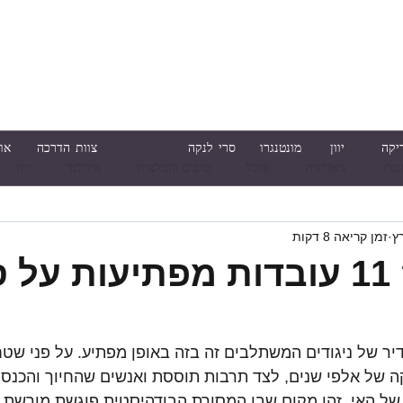
יקה
יוון
מונטנגרו
סרי לנקה
צוות הדרכה
או
נגרו
גיאורגיה
אוכל
טיפים והמלצות
אירלנד
יוון
זמן קריאה 8 דקות
טיול קיץ
טיול בחגים
טיול משפחות
טיול גיאוגרפי
טיול 
הידעתם? 11 עובדות מפתיעות על 
יר של ניגודים המשתלבים זה בזה באופן מפתיע. על פני שטח
ה של אלפי שנים, לצד תרבות תוססת ואנשים שהחיוך והכנסת
ל האי. זהו מקום שבו המסורת הבודהיסטית פוגשת מורשת ק