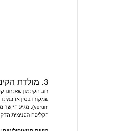
3. מולדת הקינמון האמיתי!
verum), מגיע הי
הקליפה הפנימית הדקה
הזווית הגיאופוליטית: