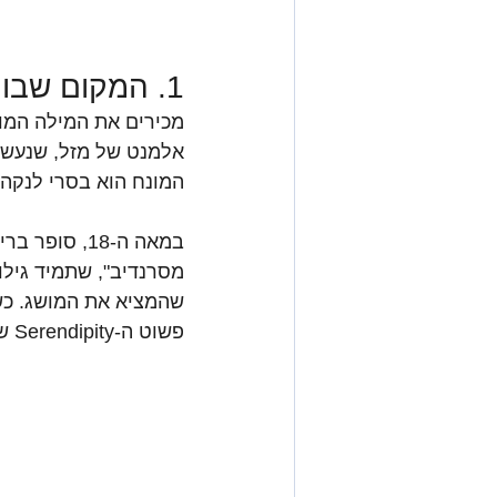
1. המקום שבו נולד ה"סרנדיפיטי"
מכירים את המילה המופלאה באנגלית ty
אלמנט של מזל, שנעשית
המונח הוא בסרי לנקה, ששמ
במאה ה-18, 
מסרנדיב", שתמיד גילו
שהמציא את המושג. כשא
פשוט ה-Serendipity של המקום שעובד עליכם.