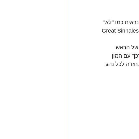
ראית כמו "לא" 
ולי" מהסס - כדאי שתיכנסו, יש מקום. הכירו את נענוע הראש הסינהלי (Great Sinhalese 
 של הראש 
ן" עם המון 
חזרה לכל נהג 