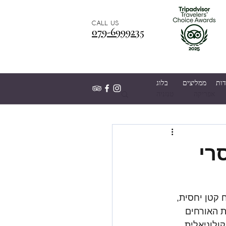
CALL US
079-6999235
דות
ממליצים
בלוג
אפריקה
טנזניה
בני מצווה
זוהר צפוני
סרי
 קטן יחסית, 
 האורחים 
ולוניאלית 