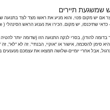
אם יש מקום פנוי, והוא מניע את ראשו מצד לצד בתנועה שנ
נחרץ או "א
ך בדומה להודו), בסרי לנקה התנועה הזו (שדומה יותר להטיה
א סימן להסכמה, אישור או "אוקיי, הבנתי". זה לא "לא", זה "כ
רגול, אבל אחרי יומיים-שלושה תמצאו את עצמכם מנענעים ב