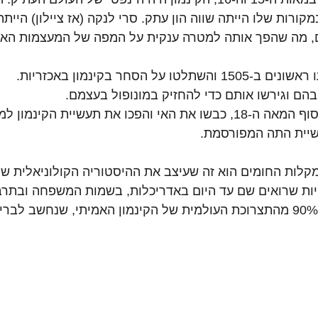
קורות שלו הייתה שווה הון עתק. סרי לנקה (אז ציילון) היית
ם, מה שהפך אותה למטרה ענקית על המפה של המעצמות האיר
-1505 והשתלטו על הסחר בקינמון באכזריות.
בהם וגירשו אותם כדי להחזיק במונופול בעצמם.
 הגיעו בסוף המאה ה-18, כבשו את האי והפכו את תעשיית הקינמ
יית התה המפורסמת.
לות החומים הוא זה שעיצב את ההיסטוריה הקולוניאלית של
ות שרואים שם עד היום באדריכלות, בשמות המשפחה ובתרבות
האי מספק בין 80% ל-90% מהתצרוכת העולמית של הקינמון האמיתי, שנחשב לב