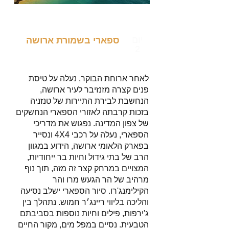
יום
ספארי בשמורת ארושה
2
לאחר ארוחת הבוקר, נעלה על טיסת
פנים קצרה מזנזיבר לעיר ארושה,
הנחשבת לבירת התיירות של טנזניה
בזכות קרבתה לאזורי הספארי הנחשקים
של צפון המדינה. נפגוש את מדריכי
הספארי, נעלה על רכבי 4X4 ונסייר
בפארק הלאומי ארושה, הידוע במגוון
הרב של בתי גידול וחיות בר ייחודיות,
המצויים במרחק קצר זה מזה, תוך נוף
מרהיב של הר הגעש מרו והר
הקילימנג'רו. סיור הספארי ישלב נסיעה
והליכה בליווי ריינג׳ר חמוש. נתהלך בין
ג'ירפות, פילים וחיות נוספות בסביבתם
הטבעית. נסיים במפל מים, מקור החיים