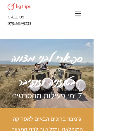
CALL US
079-6999235
ספארי לבני מצווה
בטנזניה וזנזיבר
7 ימי פעילות מהסרטים
ג׳מבו! ברוכים הבאים לאפריקה
המופלאה, ומזל טוב לבני המצווה