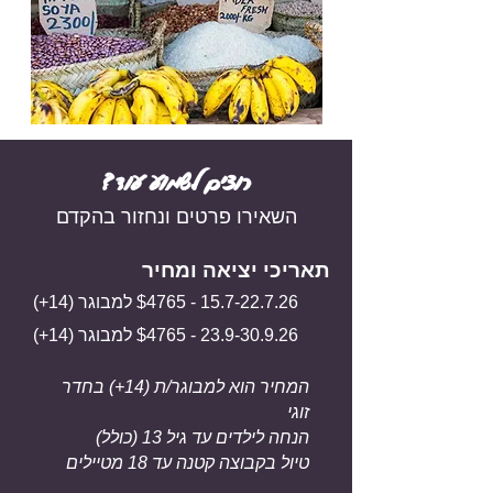
?רוצים לשמוע עוד
השאירו פרטים
ונחזור בהקדם
תאריכי יציאה ומחיר
15.7-22.7.26
- $4765 למבוגר (14+)
23.9-30.9.26
- $4765 למבוגר (14+)
המחיר הוא למבוגר/ת (14+) בחדר
זוגי
הנחה לילדים עד גיל 13 (כולל)
טיול בקבוצה קטנה עד 18 מטיילים