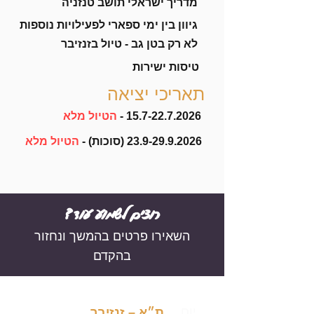
מדריך ישראלי תושב טנזניה
גיוון בין ימי ספארי לפעילויות נוספות
לא רק בטן גב - טיול בזנזיבר
טיסות ישירות
תאריכי יציאה
15.7-22.7.2026
-
הטיול מלא
23.9-29.9.2026
(סוכות) -
הטיול מלא
?רוצים לשמוע עוד
השאירו פרטים בהמשך
ונחזור
בהקדם
יום
ת״א – זנזיבר