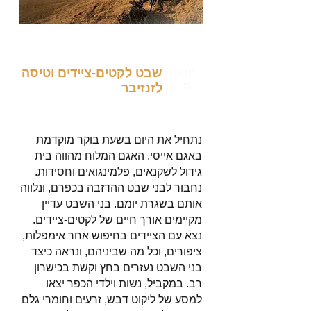
יום
שבט לקטים-ציידים וטיסה
5
לזנזיבר
נתחיל את היום בשעת בוקר מוקדמת
באגם אייסי. האגם המלוח מהווה בית
גידול לשקנאים, פלמינגואים וחסידות.
נחבור לבני שבט ההדזבה בכפרם, ונלווה
אותם בשגרת יומם. בני השבט עדיין
מקיימים אורך חיים של לקטים-ציידים.
נצא עם הציידים בחיפוש אחר אימפלות,
ציפורים, וכל מה שביניהם, ונראה כיצד
בני השבט נעזרים בחץ וקשת בכישרון
רב. במקביל, נשות וילדי הכפר יצאו
למסע של ליקוט דבש, זרעים וחומרי גלם