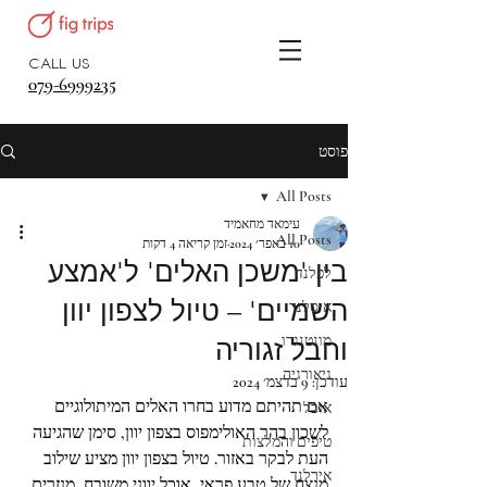
CALL US
079-6999235
פוסט
All Posts
עימאד מחאמיד
All Posts
10 באפר׳ 2024
זמן קריאה 4 דקות
בין 'משכן האלים' ל'אמצע
לפלנד
השמיים' – טיול לצפון יוון
איסלנד
מונטנגרו
וחבל זגוריה
גיאורגיה
עודכן:
9 בדצמ׳ 2024
אם תהיתם מדוע בחרו האלים המיתולוגיים 
אוכל
לשכון בהר האולימפוס בצפון יוון, סימן שהגיעה 
טיפים והמלצות
העת לבקר באזור. טיול בצפון יוון מציע שילוב 
אירלנד
מנצח של טבע פראי, אוכל יווני משובח, מנזרים 