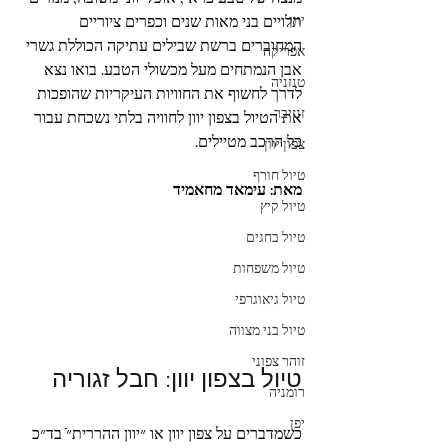
יוון
תלויים בני מאות שנים וכפרים ציוריים 
המחוברים ברשת שבילים עתיקה הכוללת גשרי 
אפריקה
אבן הנמתחים מעל מכשולי הטבע. בואו נצא 
טנזניה
לדרך לחשוף את החוויות העיקריות שהופכות 
זנזיבר
את הטיול בצפון יוון לחוויה בלתי נשכחת עבור 
כל הרכב מטיילים.
צפון יוון
טיול חורף
מאת: עימאד מחאמיד
טיול קיץ
טיול בחגים
טיול משפחות
טיול גיאוגרפי
טיול בני מצווה
זוהר צפוני
טיול בצפון יוון: חבל זגוריה
רומניה
יפן
כשמדברים על צפון יוון או ״יוון ההררית״ֿ בד״כ 