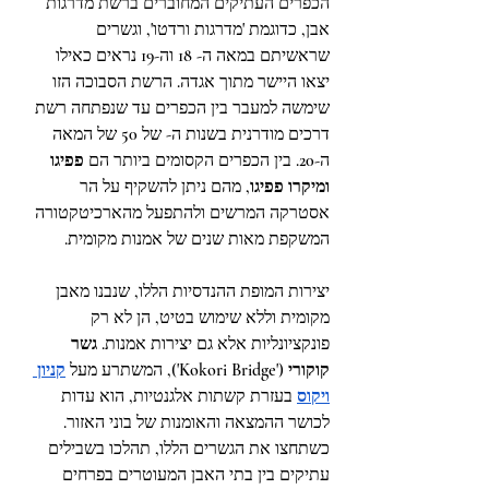
הכפרים העתיקים המחוברים ברשת מדרגות 
אבן, כדוגמת 'מדרגות ורדטו', וגשרים 
שראשיתם במאה ה- 18 וה-19 נראים כאילו 
יצאו היישר מתוך אגדה. הרשת הסבוכה הזו 
שימשה למעבר בין הכפרים עד שנפתחה רשת 
דרכים מודרנית בשנות ה- של 50 של המאה 
ה-20. בין הכפרים הקסומים ביותר הם 
פפיגו 
ומיקרו פפיגו
, מהם ניתן להשקיף על הר 
אסטרקה המרשים ולהתפעל מהארכיטקטורה 
המשקפת מאות שנים של אמנות מקומית.
יצירות המופת ההנדסיות הללו, שנבנו מאבן 
מקומית וללא שימוש בטיט, הן לא רק 
פונקציונליות אלא גם יצירות אמנות. 
גשר 
קוקורי
 ('Kokori Bridge'), המשתרע מעל 
קניון 
ויקוס
 בעזרת קשתות אלגנטיות, הוא עדות 
לכושר ההמצאה והאומנות של בוני האזור. 
כשתחצו את הגשרים הללו, תהלכו בשבילים 
עתיקים בין בתי האבן המעוטרים בפרחים 