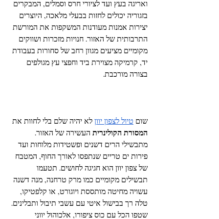
ואריגה בעץ ועד לציורי חרס וסמלים, המבקרים 
בזגוריה יכולים לחזות בבעלי מלאכה, היוצרים 
יצירות אמנות מעודנות המשקפות את המורשת 
התרבותית של האזור. חנויות מזכרות ושווקים 
מקומיים מציעים מגוון רחב של סחורות בעבודת 
יד, קרמיקה מצוירת ביד וחפצי עץ מגולפים 
בצורה מורכבת.
שום 
טיול לצפון יוון
 לא יהיה שלם בלי לחוות את 
המסורת הקולינרית
 העשירה של האזור. 
מתבשילי הרים דשנים ופשטידות מלוחות ועד 
פירות ים טריים שנתפסו לאורך החוף, המטבח 
של צפון יוון הוא חגיגה לחושים. תטעמו 
תבשילים מקומיים כמו מרק טרחנה, מנה דשנה 
עשויה מחיטה מותססת ויוגורט, או קלפטיקו, 
טלה רך בבישול איטי עם עשבי תיבול ותבלינים. 
שטפו הכל עם כוס ציפורו, אלכוהול יווני 