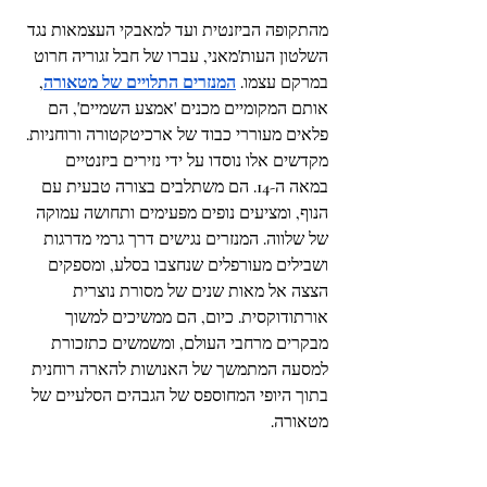
מהתקופה הביזנטית ועד למאבקי העצמאות נגד 
השלטון העות'מאני, עברו של חבל זגוריה חרוט 
במרקם עצמו. 
המנזרים התלויים של מטאורה
, 
אותם המקומיים מכנים 'אמצע השמיים', הם 
פלאים מעוררי כבוד של ארכיטקטורה ורוחניות. 
מקדשים אלו נוסדו על ידי נזירים ביזנטיים 
במאה ה-14. הם משתלבים בצורה טבעית עם 
הנוף, ומציעים נופים מפעימים ותחושה עמוקה 
של שלווה. המנזרים נגישים דרך גרמי מדרגות 
ושבילים מעורפלים שנחצבו בסלע, ומספקים 
הצצה אל מאות שנים של מסורת נוצרית 
אורתודוקסית. כיום, הם ממשיכים למשוך 
מבקרים מרחבי העולם, ומשמשים כתזכורת 
למסעה המתמשך של האנושות להארה רוחנית 
בתוך היופי המחוספס של הגבהים הסלעיים של 
מטאורה.