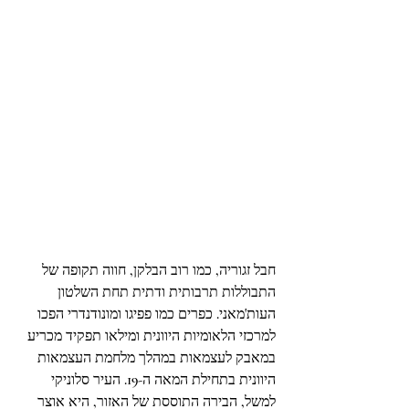
חבל זגוריה, כמו רוב הבלקן, חווה תקופה של 
התבוללות תרבותית ודתית תחת השלטון 
העות'מאני. כפרים כמו פפיגו ומונודנדרי הפכו 
למרכזי הלאומיות היוונית ומילאו תפקיד מכריע 
במאבק לעצמאות במהלך מלחמת העצמאות 
היוונית בתחילת המאה ה-19. העיר סלוניקי 
למשל, הבירה התוססת של האזור, היא אוצר 