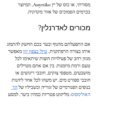
מסורתי, או כוס של יין Assyrtiko, המיוצר 
בכרמים הסמוכים של אזור מקדוניה.
מכורים לאדרנלין?
אם התפעלתם מהנוף ובער בכם החשק להתמזג 
איתו בצורה הרפתקנית, 
טיול בצפון יוון
 מאפשר 
מגוון רחב של פעילויות חוצות שיתאימו לכל 
טעם ורמת מיומנות. בין אם אתם מטיילים 
מושבעים, מטפסי צוקים, חובבי ריגושים או 
חובבי ספורט מים, יש משהו לכל אחד ליהנות 
בנופים הפנורמיים של זגוריה ובשביליו של 
הר 
האולימפוס
: מליקוט פטריות כמהין ביער, למסע 
רפטינג במים לבנים במורד 
נהר הוידומאטיס
 ועד 
לסנפלינג חבלים לתוך מקורות מים טבעיים.
הכירו את המשפחה היוונית 